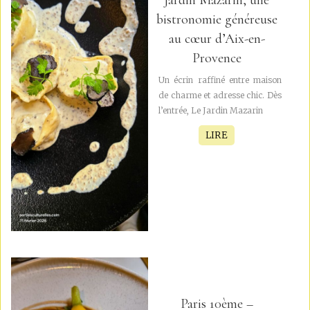
Jardin Mazarin, une
bistronomie généreuse
au cœur d’Aix-en-
Provence
Un écrin raffiné entre maison
de charme et adresse chic. Dès
l’entrée, Le Jardin Mazarin
LIRE
Paris 10ème –