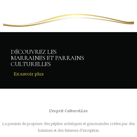
DÉCOUVREZ LES
MARRAINES ET PARRAINS
CULTURELLES
En savoir plus
L’esprit CultureLLes
La passion de proposer des pépites artistiques et gourmandes créées par des
hommes et des femmes d’exception.