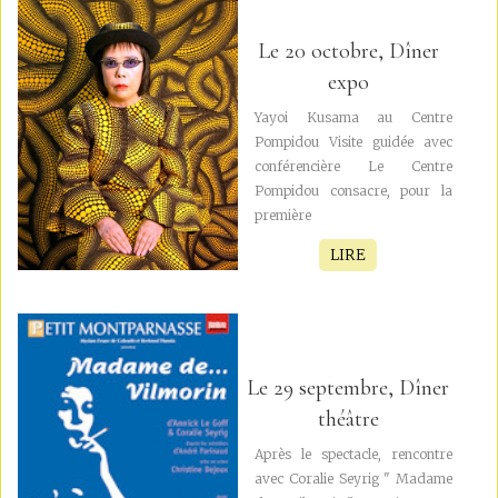
Le 20 octobre, Dîner
expo
Yayoi Kusama au Centre
Pompidou Visite guidée avec
conférencière Le Centre
Pompidou consacre, pour la
première
LIRE
Le 29 septembre, Dîner
théâtre
Après le spectacle, rencontre
avec Coralie Seyrig " Madame