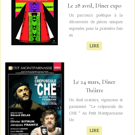
Le 28 avril, Dîner expo
Un parcours poétique à la
découverte de pièces uniques
exposées pour la première fois
en
LIRE
Le 24 mars, Dîner
Théâtre
Un duel oratoire, vigoureux et
passionné. "Le crépuscule du
CHE " Au Petit Montparnasse
Un
LIRE