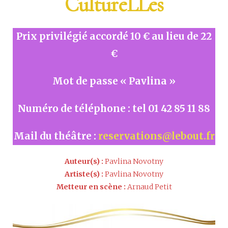
CultureLLes
Prix privilégié accordé 10 € au lieu de 22
€
Mot de passe « Pavlina »
Numéro de téléphone : tel 01 42 85 11 88
Mail du théâtre :
reservations@lebout.fr
Auteur(s) :
Pavlina Novotny
Artiste(s) :
Pavlina Novotny
Metteur en scène :
Arnaud Petit