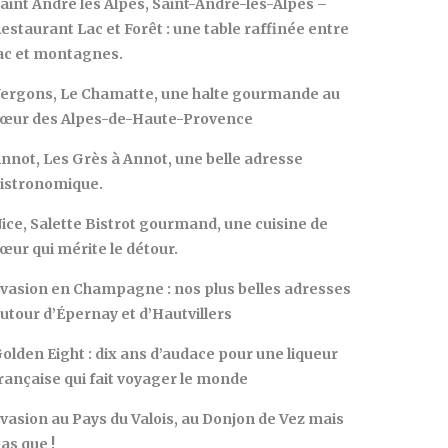
aint André les Alpes, Saint-André-les-Alpes –
estaurant Lac et Forêt : une table raffinée entre
ac et montagnes.
ergons, Le Chamatte, une halte gourmande au
œur des Alpes-de-Haute-Provence
nnot, Les Grès à Annot, une belle adresse
istronomique.
ice, Salette Bistrot gourmand, une cuisine de
œur qui mérite le détour.
vasion en Champagne : nos plus belles adresses
utour d’Épernay et d’Hautvillers
olden Eight : dix ans d’audace pour une liqueur
rançaise qui fait voyager le monde
vasion au Pays du Valois, au Donjon de Vez mais
as que !