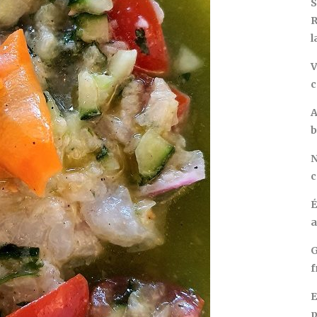
S
R
l
V
c
A
b
N
c
É
a
G
f
E
p