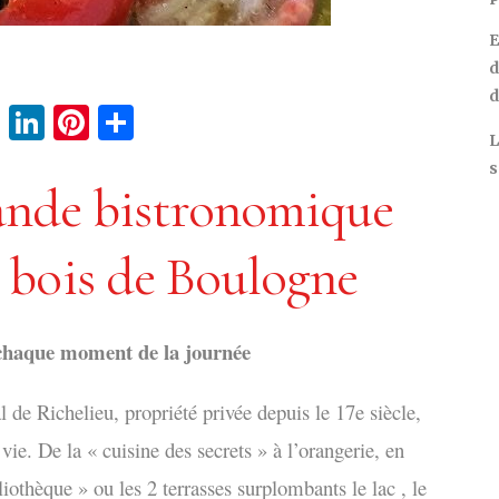
E
d
d
cebook
Twitter
LinkedIn
Pinterest
Partager
L
s
ande bistronomique
u bois de Boulogne
chaque moment de la journée
 de Richelieu, propriété privée depuis le 17e siècle,
 vie. De la « cuisine des secrets » à l’orangerie, en
liothèque » ou les 2 terrasses surplombants le lac ,
l
e