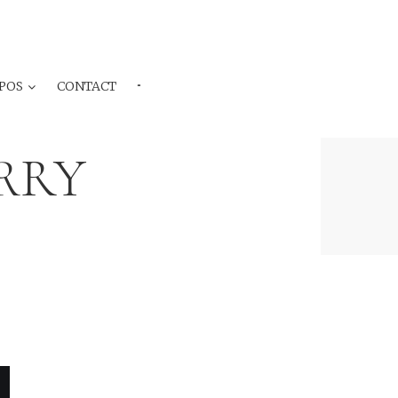
POS
CONTACT
···
ERRY