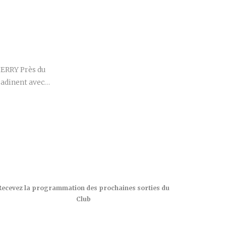
r
IERRY Près du
badinent avec…
Recevez la programmation des prochaines sorties du
Club