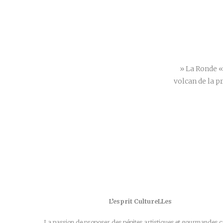
» La Ronde «
volcan de la 
L’esprit CultureLLes
La passion de proposer des pépites artistiques et gourmandes c