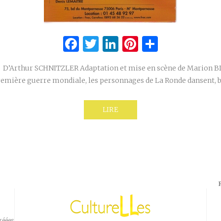
Facebook
Twitter
LinkedIn
Pinterest
Partage
 D’Arthur SCHNITZLER Adaptation et mise en scène de Marion B
première guerre mondiale, les personnages de La Ronde dansent, 
LIRE
réées