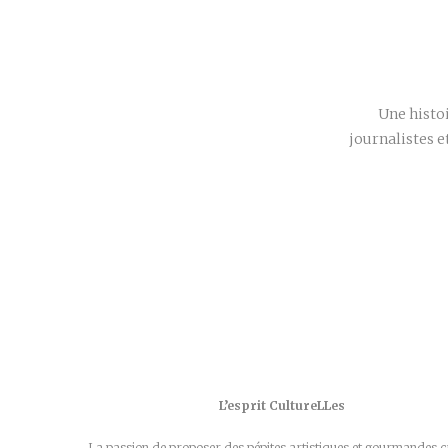
Une histoi
journalistes e
L’esprit CultureLLes
La passion de proposer des pépites artistiques et gourmandes c