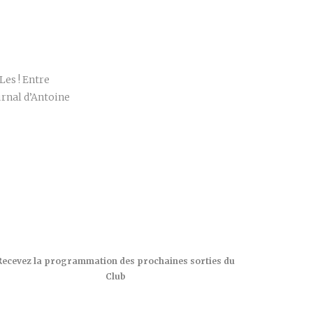
r
Les ! Entre
urnal d’Antoine
Recevez la programmation des prochaines sorties du
Club