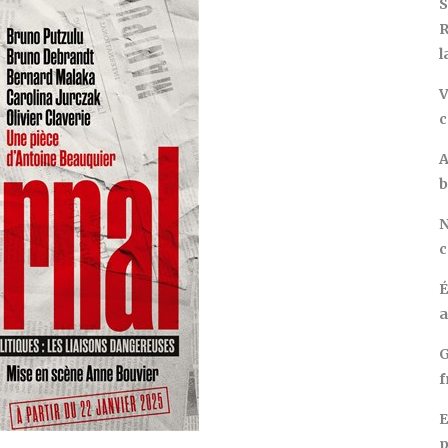
S
R
l
V
c
A
b
N
c
É
a
G
f
E
p