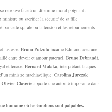
 se retrouve face à un dilemme moral poignant :
inistre ou sacrifier la sécurité de sa fille
 par cette spirale où la tension et les retournements
Bruno Putzulu
et justesse.
incarne Edmond avec une
Bruno Debrandt
aillé entre devoir et amour paternel.
,
Bernard Malaka
yal et tenace.
, interprétant Jacques
Carolina Jurczak
 d’un ministre machiavélique.
Olivier Claverie
e
apporte une autorité imposante dans
que humaine où les émotions sont palpables.