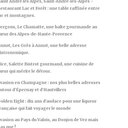
aint André les Alpes, Saint-André-les-Alpes –
estaurant Lac et Forêt : une table raffinée entre
ac et montagnes.
ergons, Le Chamatte, une halte gourmande au
œur des Alpes-de-Haute-Provence
nnot, Les Grès à Annot, une belle adresse
istronomique.
ice, Salette Bistrot gourmand, une cuisine de
œur qui mérite le détour.
vasion en Champagne : nos plus belles adresses
utour d’Épernay et d’Hautvillers
olden Eight : dix ans d’audace pour une liqueur
rançaise qui fait voyager le monde
vasion au Pays du Valois, au Donjon de Vez mais
as que !