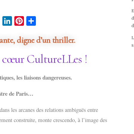
E
cebook
Twitter
LinkedIn
Pinterest
Partager
d
d
nte, digne d’un thriller.
L
s
e cœur CultureLLes !
tiques, les liaisons dangereuses.
tre de Paris…
dans les arcanes des relations ambiguës entre
usement construite, monte crescendo, à l’image des