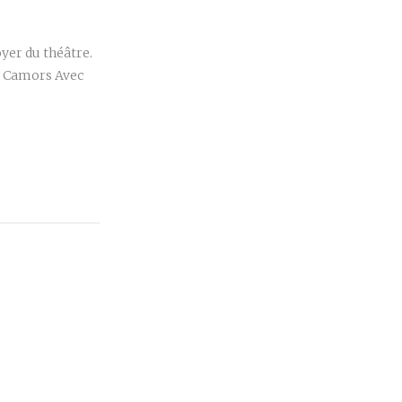
r
oyer du théâtre.
e Camors Avec