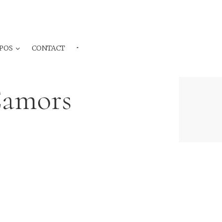
POS
CONTACT
···
Camors