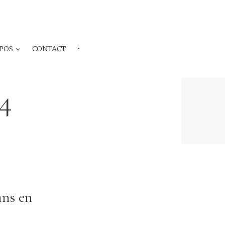
POS
CONTACT
···
4
ans en