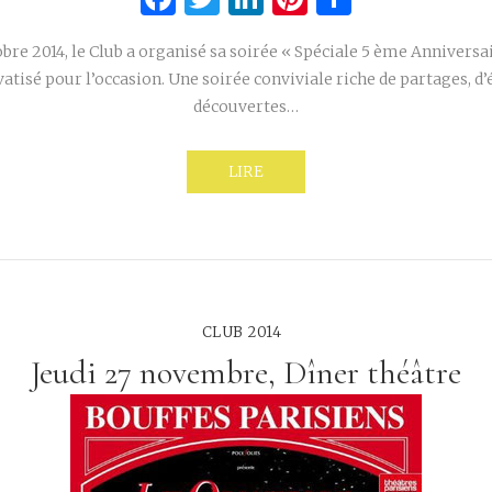
bre 2014, le Club a organisé sa soirée « Spéciale 5 ème Anniversa
atisé pour l’occasion. Une soirée conviviale riche de partages, d
découvertes…
LIRE
CLUB 2014
Jeudi 27 novembre, Dîner théâtre