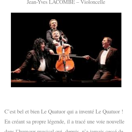
Jean-Yves LACOMBE – Violoncelle
C’est bel et bien Le Quatuor qui a inventé Le Quatuor !
En créant sa propre légende, il a tracé une voie nouvelle
dans l’humour musical qui, depuis, n’a jamais cessé de