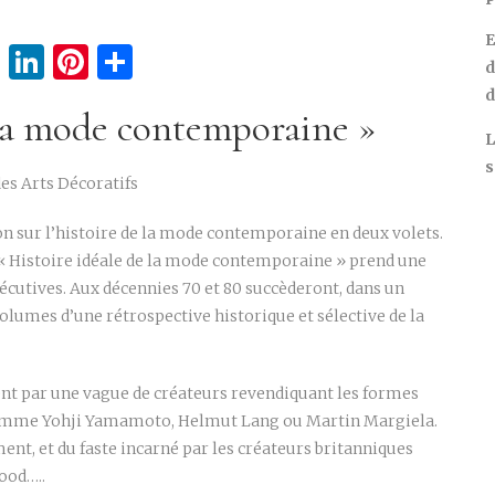
E
cebook
Twitter
LinkedIn
Pinterest
Partager
d
d
 la mode contemporaine »
L
s
es Arts Décoratifs
n sur l’histoire de la mode contemporaine en deux volets.
, « Histoire idéale de la mode contemporaine » prend une
cutives. Aux décennies 70 et 80 succèderont, dans un
umes d’une rétrospective historique et sélective de la
ent par une vague de créateurs revendiquant les formes
 comme Yohji Yamamoto, Helmut Lang ou Martin Margiela.
ent, et du faste incarné par les créateurs britanniques
ood…..