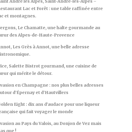
aint André les Alpes, Saint-André-les-Alpes –
estaurant Lac et Forêt : une table raffinée entre
ac et montagnes.
ergons, Le Chamatte, une halte gourmande au
œur des Alpes-de-Haute-Provence
nnot, Les Grès à Annot, une belle adresse
istronomique.
ice, Salette Bistrot gourmand, une cuisine de
œur qui mérite le détour.
vasion en Champagne : nos plus belles adresses
utour d’Épernay et d’Hautvillers
olden Eight : dix ans d’audace pour une liqueur
rançaise qui fait voyager le monde
vasion au Pays du Valois, au Donjon de Vez mais
as que !