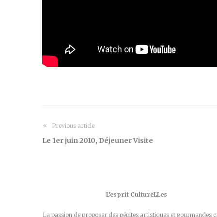
Previous article
Le 1er juin 2010, Déjeuner Visite
L’esprit CultureLLes
La passion de proposer des pépites artistiques et gourmandes c