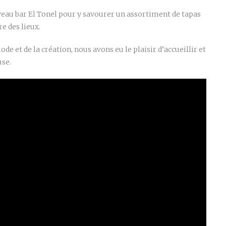
au bar El Tonel pour y savourer un assortiment de tapas
e des lieux.
e et de la création, nous avons eu le plaisir d’accueillir et
use.