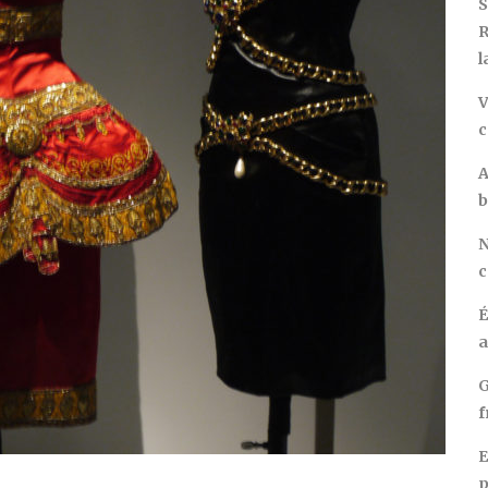
S
R
l
V
c
A
b
N
c
É
a
G
f
E
p