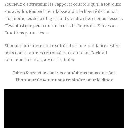
Soucieux d’entretenir les rapports courtois qu’il a toujours
eus avec lui, Kaubach leur laisse alors la liberté de choisir
eux même les deux otages qu’il viendra chercher au dessert.
C’est ainsi que peut commencer « Le Repas des Fauves » …
Emotions garanties …..
Et pour poursuivre notre soirée dans une ambiance festive,
nous nous sommes retrouvées autour d’un Cocktail
Gourmand au Bistrot « Le Greffulhe
Julien Sibre et les autres comédiens nous ont fait
l’honneur de venir nous rejoindre pour le dîner