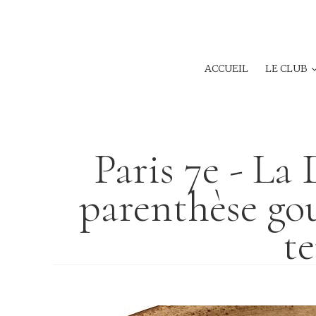
ACCUEIL
LE CLUB
Paris 7e - La
parenthèse go
t