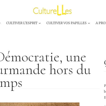
CULTIVER L’ESPRIT
CULTIVER VOS PAPILLES
A PRO
 Démocratie, une
urmande hors du
emps
P
b
f