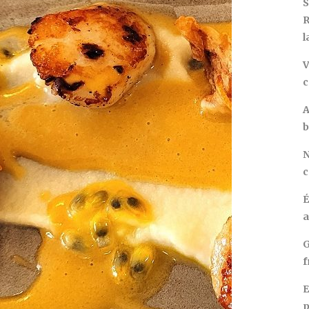
S
R
l
V
c
A
b
N
c
É
a
G
f
E
p