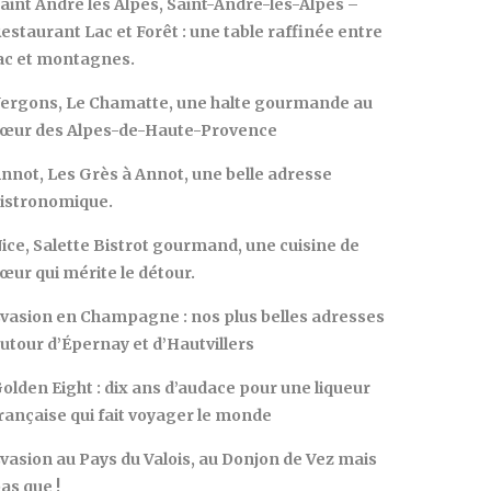
aint André les Alpes, Saint-André-les-Alpes –
estaurant Lac et Forêt : une table raffinée entre
ac et montagnes.
ergons, Le Chamatte, une halte gourmande au
œur des Alpes-de-Haute-Provence
nnot, Les Grès à Annot, une belle adresse
istronomique.
ice, Salette Bistrot gourmand, une cuisine de
œur qui mérite le détour.
vasion en Champagne : nos plus belles adresses
utour d’Épernay et d’Hautvillers
olden Eight : dix ans d’audace pour une liqueur
rançaise qui fait voyager le monde
vasion au Pays du Valois, au Donjon de Vez mais
as que !