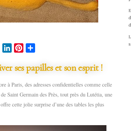
E
d
d
L
s
cebook
Twitter
LinkedIn
Pinterest
Partager
er ses papilles et son esprit !
re à Paris, des adresses confidentielles comme celle
de Saint Germain des Près, tout près du Lutétia, une
ffre cette jolie surprise d’une des tables les plus