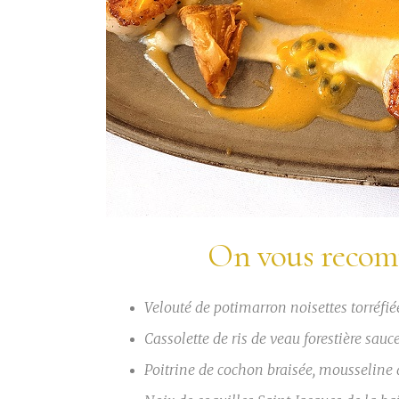
On vous recom
Velouté de potimarron noisettes torréfié
Cassolette de ris de veau forestière sauc
Poitrine de cochon braisée, mousseline 