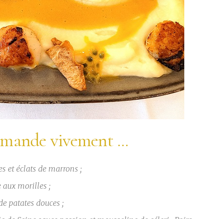
mande vivement ...
es et éclats de marrons ;
e aux morilles ;
de patates douces ;