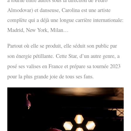
Almodovar) et danseuse, Carolina est une artiste
complète qui a déjà une longue carrière internationale:
Madrid, New York, Milan…
Partout où elle se produit, elle séduit son public par
son énergie pétillante.
Cette Star, d’un autre genre, a
posé ses valises en France et prépare sa tournée 2023
pour la plus grande joie de tous ses fans.