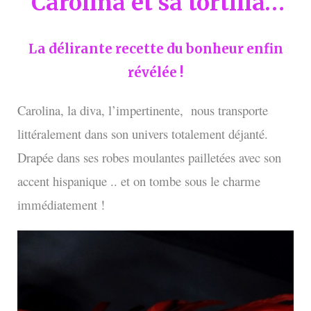
Carolina et sa tortilla…
La délirante recette du bonheur enfin
révélée !
Carolina, la diva, l’impertinente, nous transporte
littéralement dans son univers totalement déjanté.
D
rapée dans ses robes moulantes pailletées avec son
accent hispanique .. et on tombe sous le charme
immédiatement !