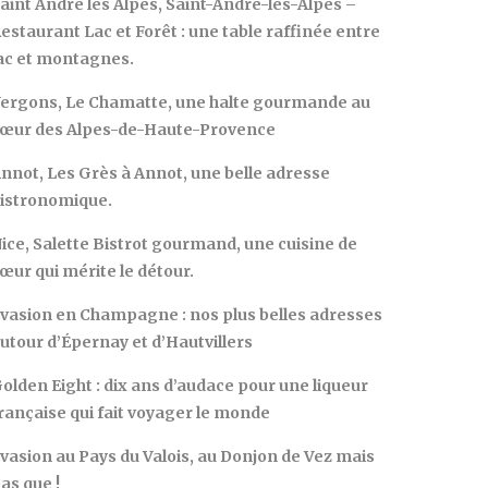
aint André les Alpes, Saint-André-les-Alpes –
estaurant Lac et Forêt : une table raffinée entre
ac et montagnes.
ergons, Le Chamatte, une halte gourmande au
œur des Alpes-de-Haute-Provence
nnot, Les Grès à Annot, une belle adresse
istronomique.
ice, Salette Bistrot gourmand, une cuisine de
œur qui mérite le détour.
vasion en Champagne : nos plus belles adresses
utour d’Épernay et d’Hautvillers
olden Eight : dix ans d’audace pour une liqueur
rançaise qui fait voyager le monde
vasion au Pays du Valois, au Donjon de Vez mais
as que !