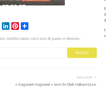
E
d
d
cebook
Twitter
LinkedIn
Pinterest
Partager
L
s
ire, veuillez saisir votre mot de passe ci-dessous :
Next article
« Gagnant Gagnant » avec le Club CultureLLes.