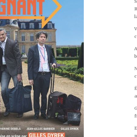
S
R
l
V
c
A
b
N
c
É
a
G
f
E
p