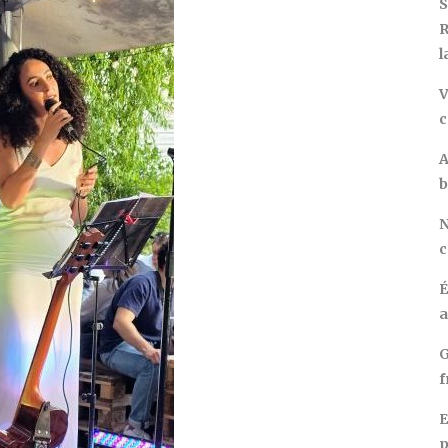
S
R
l
V
c
A
b
N
c
É
a
G
f
E
p