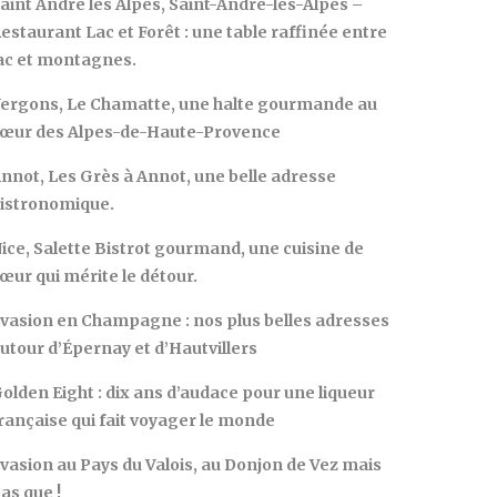
aint André les Alpes, Saint-André-les-Alpes –
estaurant Lac et Forêt : une table raffinée entre
ac et montagnes.
ergons, Le Chamatte, une halte gourmande au
œur des Alpes-de-Haute-Provence
nnot, Les Grès à Annot, une belle adresse
istronomique.
ice, Salette Bistrot gourmand, une cuisine de
œur qui mérite le détour.
vasion en Champagne : nos plus belles adresses
utour d’Épernay et d’Hautvillers
olden Eight : dix ans d’audace pour une liqueur
rançaise qui fait voyager le monde
vasion au Pays du Valois, au Donjon de Vez mais
as que !