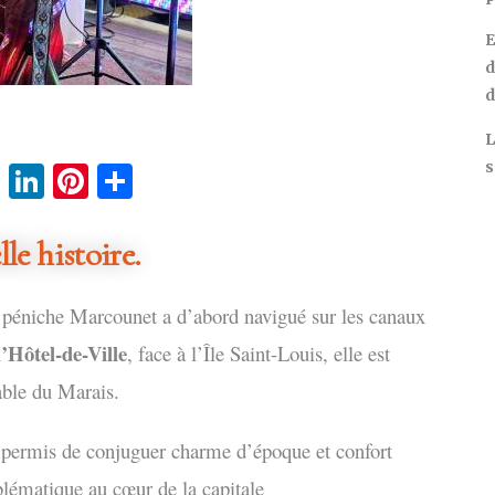
E
d
d
L
s
cebook
Twitter
LinkedIn
Pinterest
Partager
le histoire.
la péniche Marcounet a d’abord navigué sur les canaux
l’Hôtel-de-Ville
, face à l’Île Saint-Louis, elle est
able du Marais.
permis de conjuguer charme d’époque et confort
blématique au cœur de la capitale