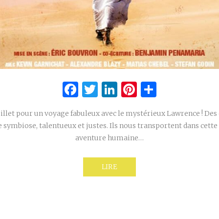
Facebook
Twitter
LinkedIn
Pinterest
Partage
illet pour un voyage fabuleux avec le mystérieux Lawrence ! De
e symbiose, talentueux et justes. Ils nous transportent dans cett
aventure humaine…
LIRE