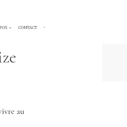
POS
CONTACT
···
ize
vivre au