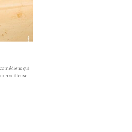
r
s comédiens qui
e merveilleuse