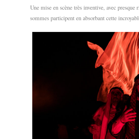
Une mise en scène très inventive, avec presque 
sommes participent en absorbant cette incroyab