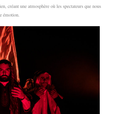
rien, créant une atmosphère où les spectateurs que nous
le émotion.