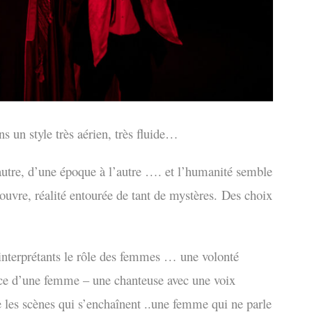
s un style très aérien, très fluide…
’autre, d’une époque à l’autre …. et l’humanité semble
écouvre, réalité entourée de tant de mystères.
Des choix
interprétants le rôle des femmes … une volonté
ce d’une femme – une chanteuse avec une voix
les scènes qui s’enchaînent ..une femme qui ne parle