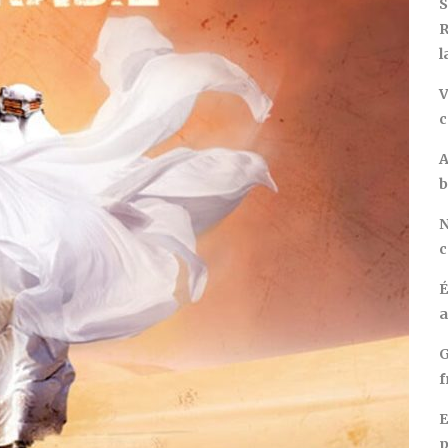
S
R
l
V
c
A
b
N
c
É
a
G
f
E
p