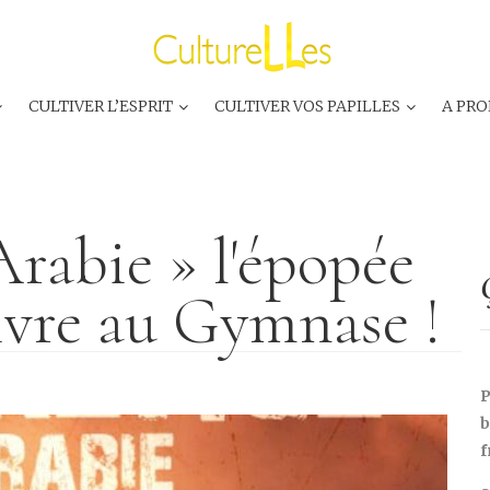
CULTIVER L’ESPRIT
CULTIVER VOS PAPILLES
A PRO
Arabie » l'épopée
vivre au Gymnase !
P
b
f