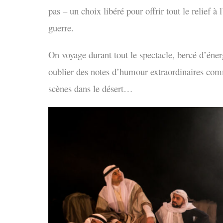
pas – un choix libéré pour offrir tout le relief 
guerre.
On voyage durant tout le spectacle, bercé d’éner
oublier des notes d’humour extraordinaires c
scènes dans le désert…