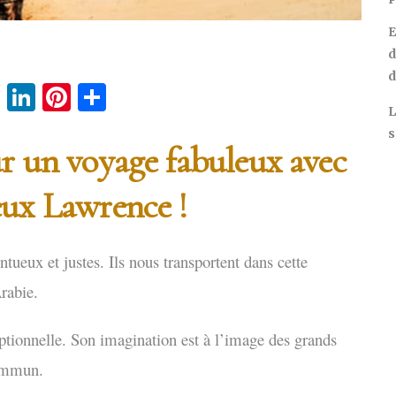
E
d
d
cebook
Twitter
LinkedIn
Pinterest
Partager
L
s
ur un voyage fabuleux avec
eux Lawrence !
tueux et justes. Ils nous transportent dans cette
rabie.
ptionnelle. Son imagination est à l’image des grands
commun.