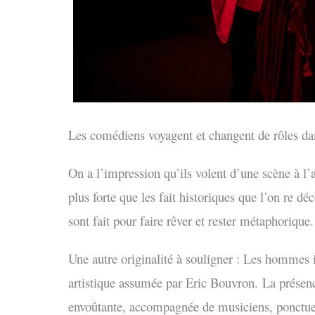
Les comédiens voyagent et changent de rôles dan
On a l’impression qu’ils volent d’une scène à l
plus forte que les fait historiques que l’on re d
sont fait pour faire rêver et rester métaphorique.
Une autre originalité à souligner : Les hommes 
artistique assumée par Eric Bouvron.
La présen
envoûtante, accompagnée de musiciens, ponctue 