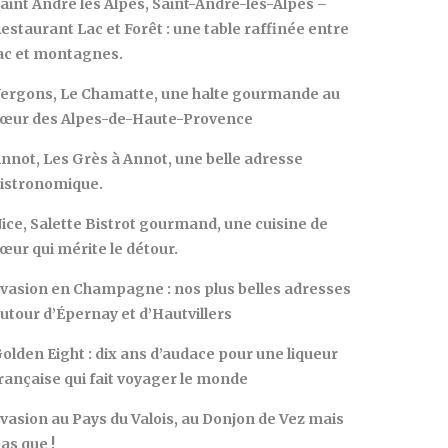
aint André les Alpes, Saint-André-les-Alpes –
estaurant Lac et Forêt : une table raffinée entre
ac et montagnes.
ergons, Le Chamatte, une halte gourmande au
œur des Alpes-de-Haute-Provence
nnot, Les Grès à Annot, une belle adresse
istronomique.
ice, Salette Bistrot gourmand, une cuisine de
œur qui mérite le détour.
vasion en Champagne : nos plus belles adresses
utour d’Épernay et d’Hautvillers
olden Eight : dix ans d’audace pour une liqueur
rançaise qui fait voyager le monde
vasion au Pays du Valois, au Donjon de Vez mais
as que !