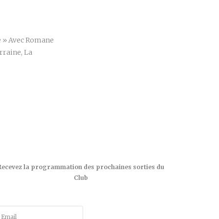
r
ge » Avec Romane
raine, La
Recevez la programmation des prochaines sorties du
Club