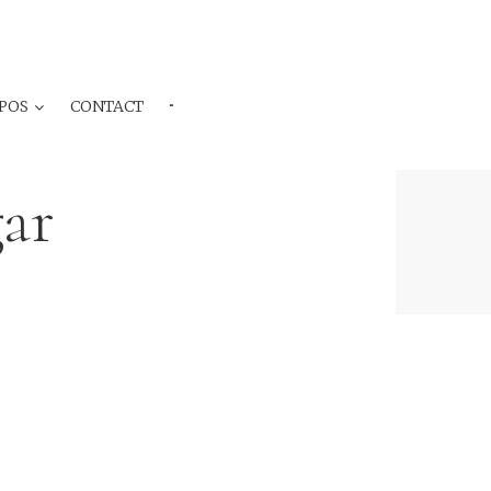
POS
CONTACT
···
gar