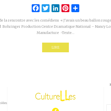
Facebook
Twitter
LinkedIn
Pinterest
Partage
 de la rencontre avec les comédiens « J’avais un beau ballon rou
rd Bohringer Production Centre Dramatique National – Nancy Lor
Manufacture -Texte…
LIRE
réées