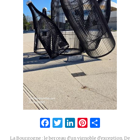
Facebook
Twitter
LinkedIn
Pinterest
Partage
La Bourgogne : le berceau d’un vignoble d’exception. De