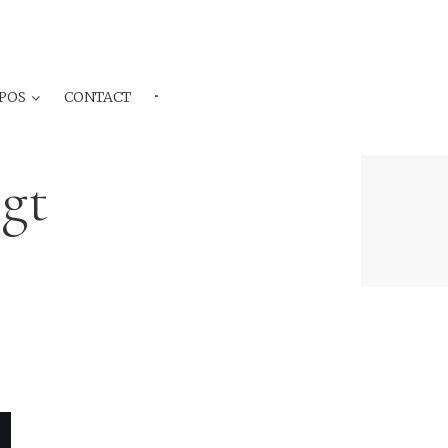
POS
CONTACT
···
ogt