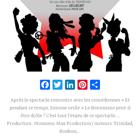
Facebook
Twitter
LinkedIn
Pinterest
Partage
Après le spectacle rencontre avec les comédiennes « Et
pendant ce temps, Simone veille » Le féminisme peut-il
être drôle ? C’est tout l’enjeu de ce spectacle….
Production : Monsieur Max Production / Auteurs :Trinidad,
Bonbon,…