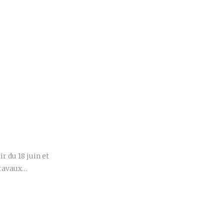
r
r du 18 juin et
travaux…