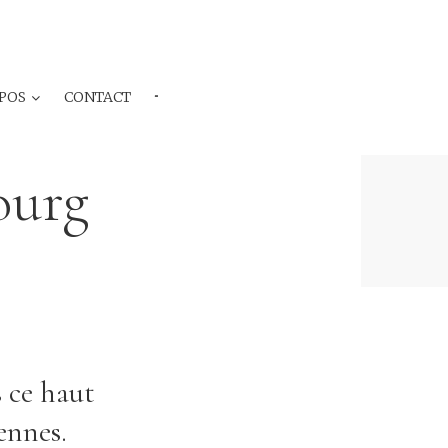
POS
CONTACT
···
ourg
 ce haut
ennes.