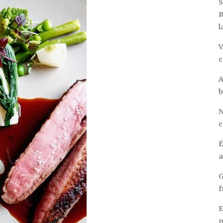
S
R
l
V
c
A
b
N
c
É
a
G
f
E
p