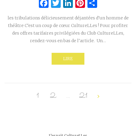
Facebook
Twitter
LinkedIn
Pinterest
Partage
les tribulations délicieusement déjantées d’un homme de
théâtre C’est un coup de cœur CultureLLes ! Pour profiter
des offres tarifaires privilégiées du Club CultureLLes,
rendez-vous en bas de l’article. Un…
LIRE
1
2
…
21
L’esprit CultureLLes