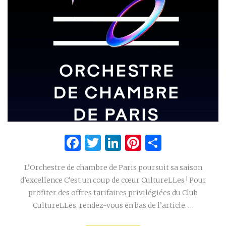
Facebook
Twitter
LinkedIn
Pinterest
Partage
L’Orchestre de chambre de Paris poursuit sa saison
d’excellence C’est un coup de cœur CultureLLes ! Pour
profiter des offres tarifaires privilégiées du Club
CultureLLes, rendez-vous en bas de l’article. …