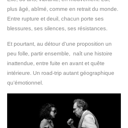
plus âgé, abîmé, comme en retrait du monde.
Entre rupture et deuil, chacun porte ses
blessures, ses silences, ses résistances.
Et pourtant, au détour d’une proposition un
peu folle, partir ensemble, naît une histoire
inattendue, entre fuite en avant et quête
intérieure. Un road-trip autant géographique
qu’émotionnel.