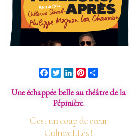
Facebook
Twitter
LinkedIn
Pinterest
Partage
Une échappée belle au théâtre de la
Pépinière.
C'est un coup de cœur
CultureLLes !