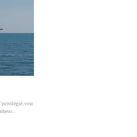
r
privilégié, voir
bonheur…