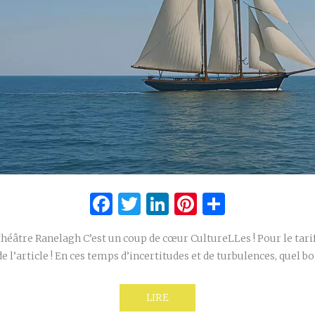
Facebook
Twitter
LinkedIn
Pinterest
Partage
héâtre Ranelagh C’est un coup de cœur CultureLLes ! Pour le tarif 
de l’article ! En ces temps d’incertitudes et de turbulences, quel 
LIRE