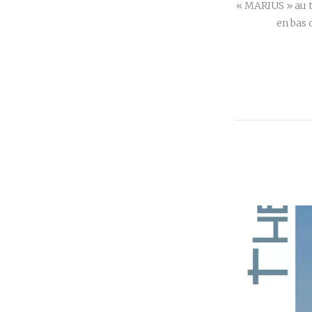
« MARIUS » au t
en bas 