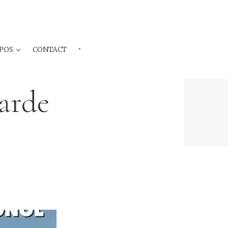
POS
CONTACT
···
arde