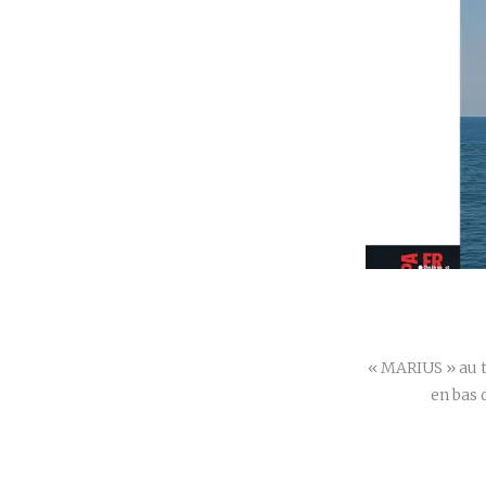
« MARIUS » au t
en bas 