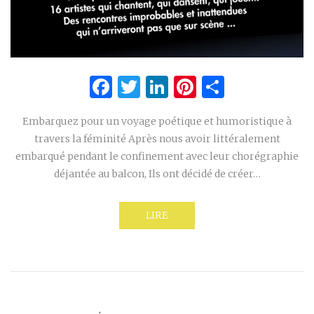
Facebook
Twitter
LinkedIn
Pinterest
Partage
Embarquez pour un voyage poétique et humoristique à
travers la féminité Après nous avoir littéralement
embarqué pendant le confinement avec leur chorégraphie
déjantée au balcon, Ils ont décidé de créer…
LIRE