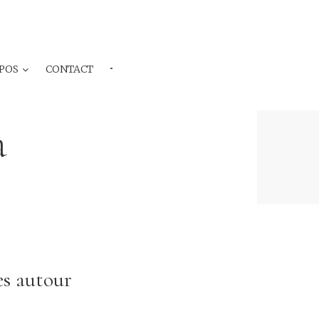
POS
CONTACT
···
a
es autour