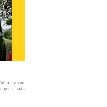
r
sCulturelles.com
bles gourmandes,