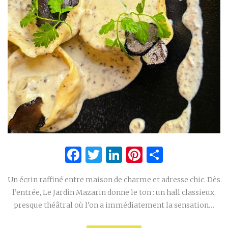
Facebook
Twitter
LinkedIn
Pinterest
Partage
Un écrin raffiné entre maison de charme et adresse chic. Dès
l’entrée, Le Jardin Mazarin donne le ton : un hall classieux,
presque théâtral où l’on a immédiatement la sensation…