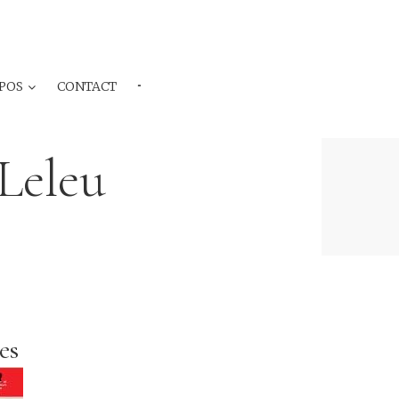
POS
CONTACT
···
 Leleu
es