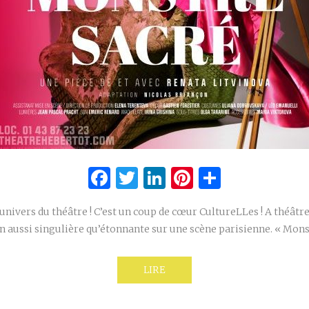
Facebook
Twitter
LinkedIn
Pinterest
Partage
univers du théâtre ! C’est un coup de cœur CultureLLes ! A théâtr
n aussi singulière qu’étonnante sur une scène parisienne. « Mons
LIRE