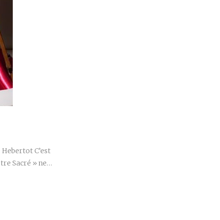
r
e Hebertot C’est
tre Sacré » ne…