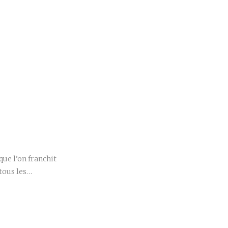
r
ue l’on franchit
tous les…