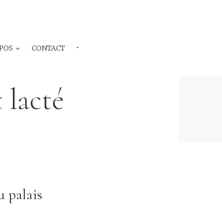
POS
CONTACT
···
 lacté
u palais