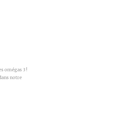
r
es omégas 3 !
dans notre