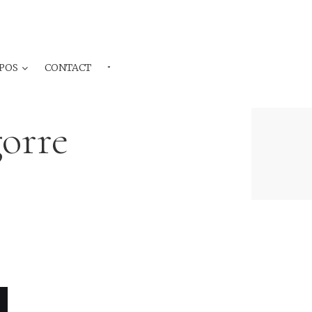
POS
CONTACT
···
gorre