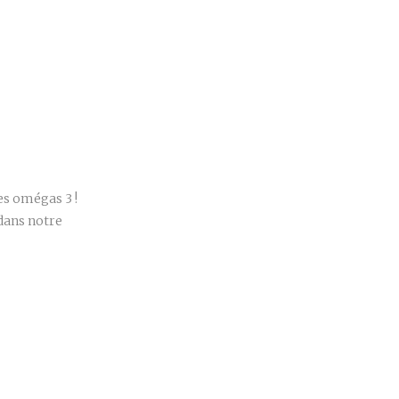
r
es omégas 3 !
dans notre