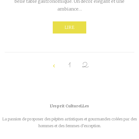
belle table gastronomique. Un décor élégant et une
ambiance…
LIRE
1
2
L’esprit CultureLLes
La passion de proposer des pépites artistiques et gourmandes créées par des
hommes et des femmes d’exception.