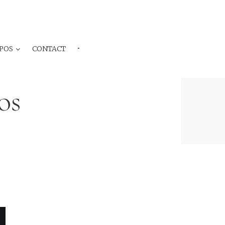
POS
CONTACT
···
os