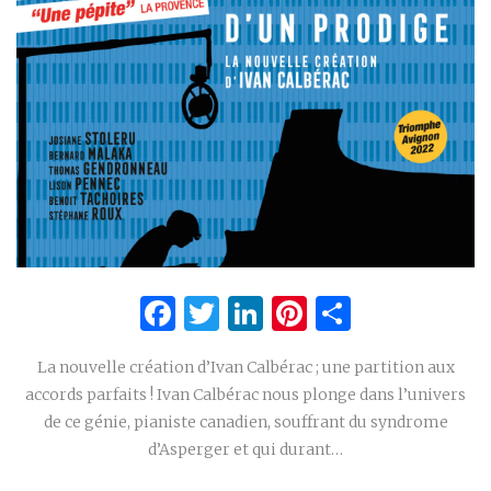
Facebook
Twitter
LinkedIn
Pinterest
Partage
La nouvelle création d’Ivan Calbérac ; une partition aux
accords parfaits ! Ivan Calbérac nous plonge dans l’univers
de ce génie, pianiste canadien, souffrant du syndrome
d’Asperger et qui durant…