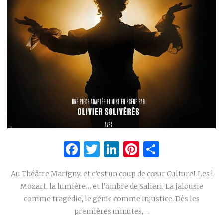
Facebook
Twitter
LinkedIn
Pinterest
Partage
Au Théâtre Marigny. et c’est un coup de cœur CultureLLes !
Mozart, la lumière… et l’ombre de Salieri. La jalousie
comme tragédie, le génie comme injustice. Dès les
premières minutes,…