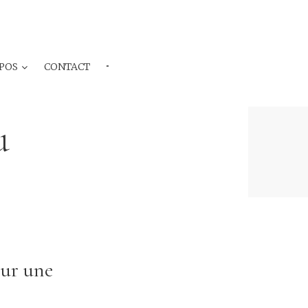
POS
CONTACT
···
u
our une