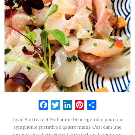
Facebook
Twitter
LinkedIn
Pinterest
Partage
David Bottreau et Guillaume Dehecq, en duo pour une
symphonie gustative à quatre mains. C’est dans une
ancienne boucherie que cet écrin de la bistronomie et