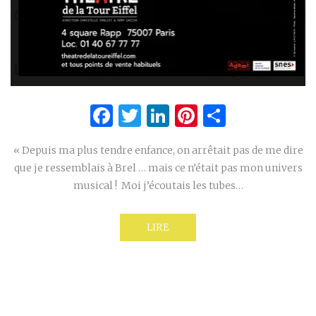
Facebook
Twitter
LinkedIn
Pinterest
Partage
« Depuis ma plus tendre enfance, on arrêtait pas de me dire
que je ressemblais à Brel … mais ce n’était pas mon univers
musical ! Moi j’écoutais les tubes…
LIRE