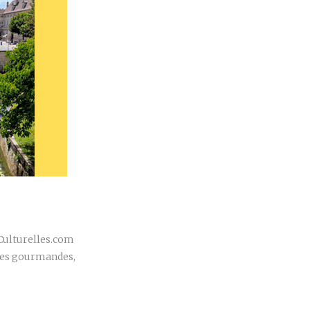
r
sCulturelles.com
bles gourmandes,