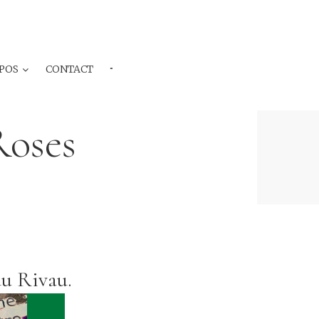
POS
CONTACT
···
Roses
du Rivau.