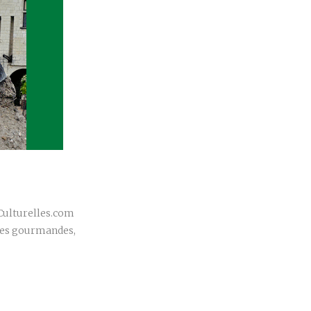
r
sCulturelles.com
bles gourmandes,