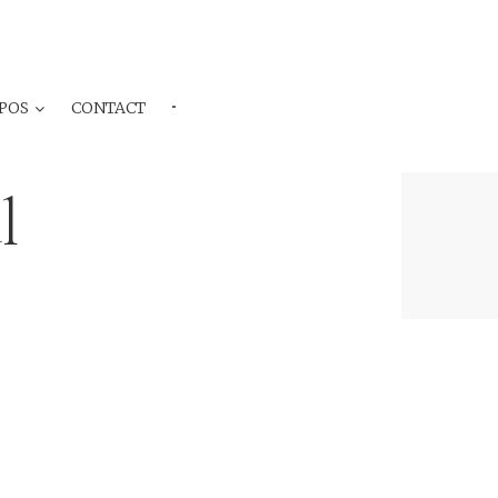
POS
CONTACT
···
l