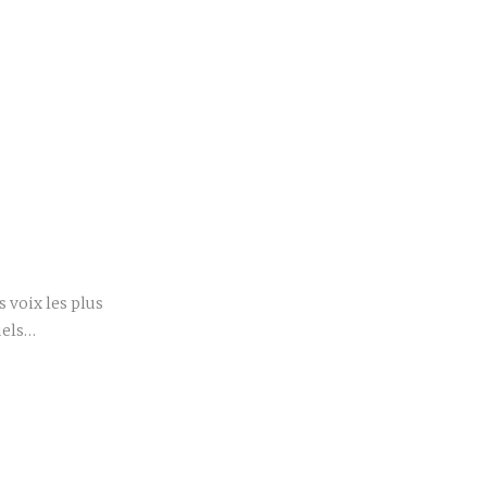
r
 voix les plus
uels…