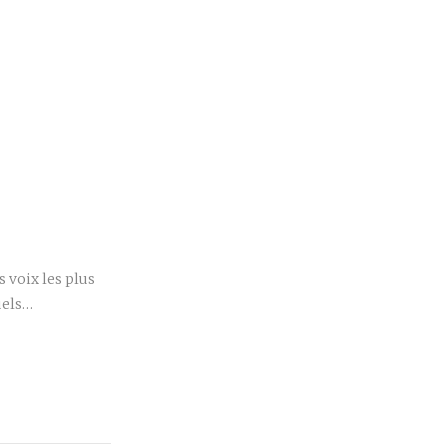
r
 voix les plus
uels…