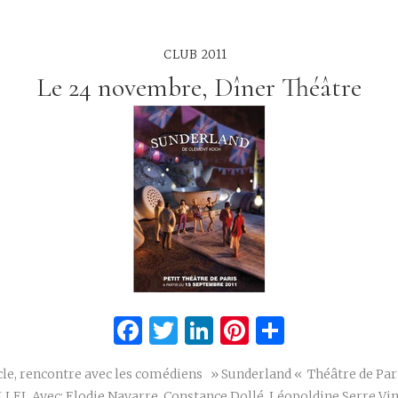
CLUB 2011
Le 24 novembre, Dîner Théâtre
Facebook
Twitter
LinkedIn
Pinterest
Partage
cle, rencontre avec les comédiens » Sunderland « Théâtre de Par
LLEL Avec: Elodie Navarre, Constance Dollé, Léopoldine Serre,Vi