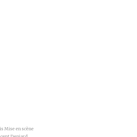
r
is Mise en scène
ncent Deniard,