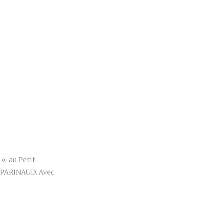
r
 « au Petit
é PARINAUD. Avec