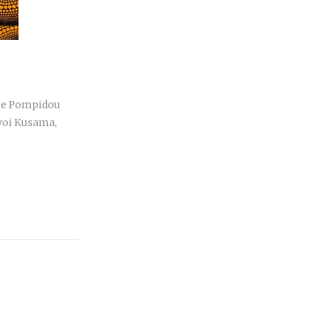
r
tre Pompidou
ayoi Kusama,