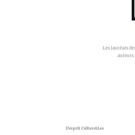
Les lauréats d
auteurs 
L’esprit CultureLLes