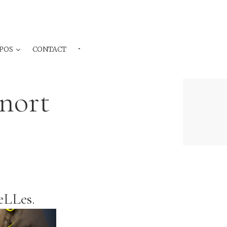
POS
CONTACT
···
nort
eLLes.