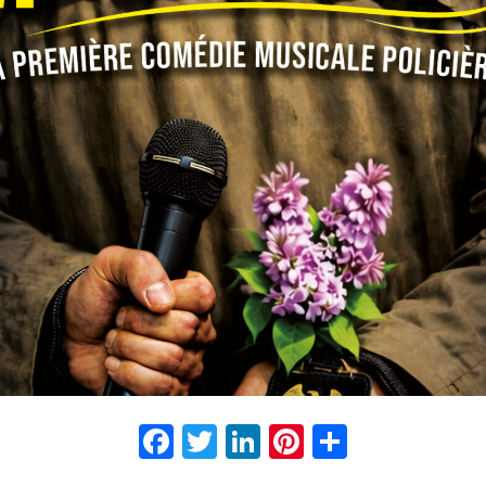
Facebook
Twitter
LinkedIn
Pinterest
Partage