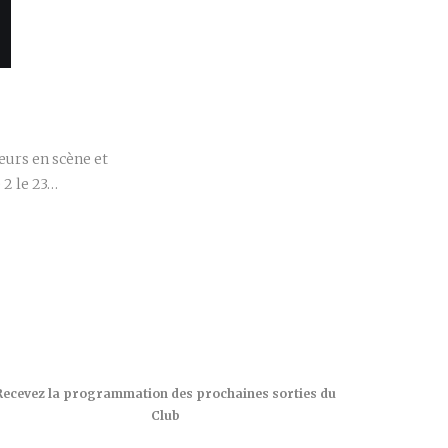
r
urs en scène et
 2 le 23…
Recevez la programmation des prochaines sorties du
Club