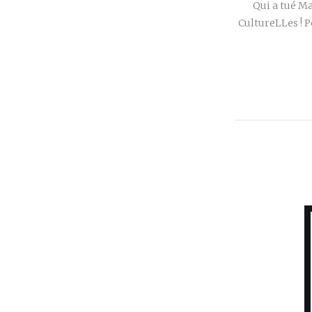
Qui a tué Ma
CultureLLes ! P