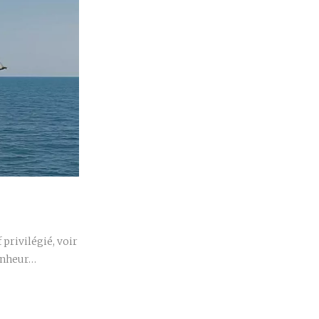
r
privilégié, voir
bonheur…