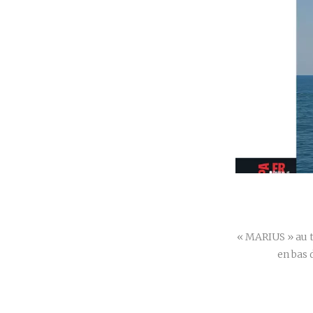
« MARIUS » au t
en bas 