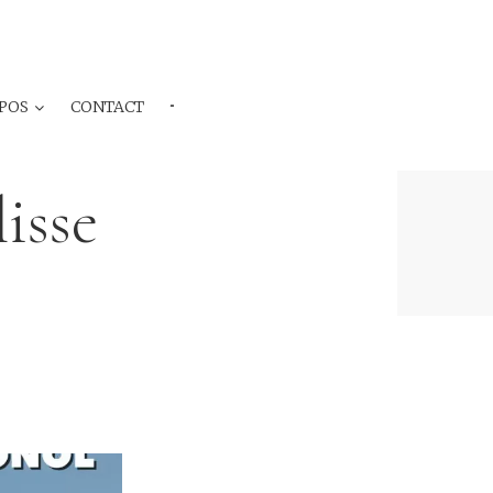
POS
CONTACT
···
isse