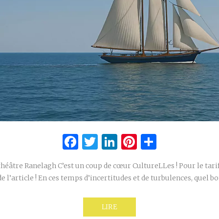
Facebook
Twitter
LinkedIn
Pinterest
Partage
héâtre Ranelagh C’est un coup de cœur CultureLLes ! Pour le tarif 
de l’article ! En ces temps d’incertitudes et de turbulences, quel 
LIRE