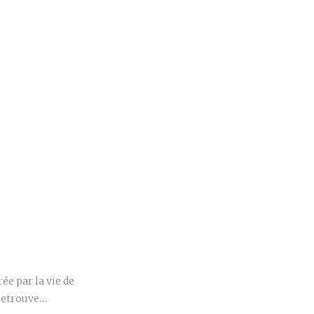
r
ée par la vie de
 retrouve…