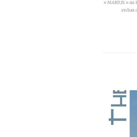
« MARIUS » au t
en bas 