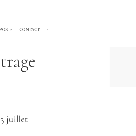
POS
CONTACT
···
trage
3 juillet