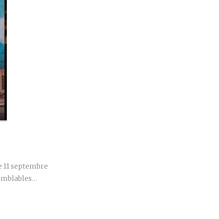
r
e 11 septembre
semblables…