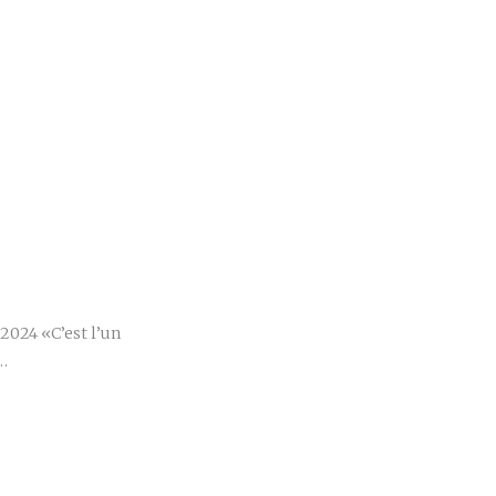
r
2024 «C’est l’un
m…