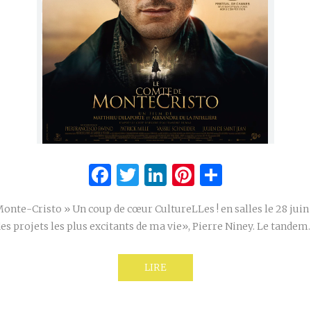
Facebook
Twitter
LinkedIn
Pinterest
Partage
onte-Cristo » Un coup de cœur CultureLLes ! en salles le 28 juin 
es projets les plus excitants de ma vie», Pierre Niney. Le tande
LIRE