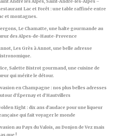
aint André les Alpes, Saint-André-les-Alpes –
estaurant Lac et Forêt : une table raffinée entre
ac et montagnes.
ergons, Le Chamatte, une halte gourmande au
œur des Alpes-de-Haute-Provence
nnot, Les Grès à Annot, une belle adresse
istronomique.
ice, Salette Bistrot gourmand, une cuisine de
œur qui mérite le détour.
vasion en Champagne : nos plus belles adresses
utour d’Épernay et d’Hautvillers
olden Eight : dix ans d’audace pour une liqueur
rançaise qui fait voyager le monde
vasion au Pays du Valois, au Donjon de Vez mais
as que !