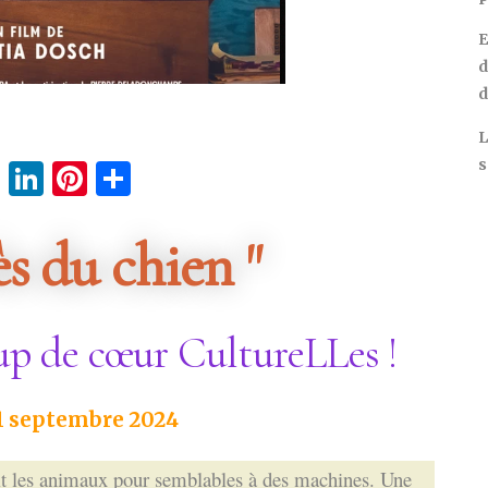
E
d
d
L
s
cebook
Twitter
LinkedIn
Pinterest
Partager
ès du chien "
up de cœur CultureLLes !
11 septembre 2024
it les animaux pour semblables à des machines. Une