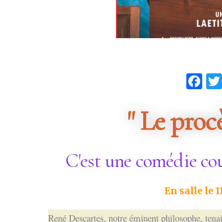
Fa
" Le proc
C'est une comédie co
En salle le 
René Descartes, notre éminent philosophe, tena