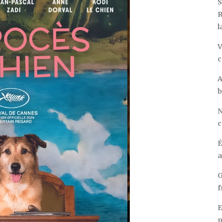
S
R
l
V
c
A
b
N
c
É
a
G
f
E
p