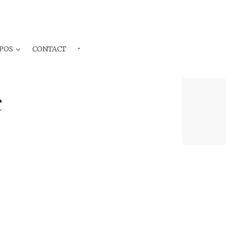
POS
CONTACT
···
e