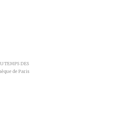
r
R AU TEMPS DES
hèque de Paris